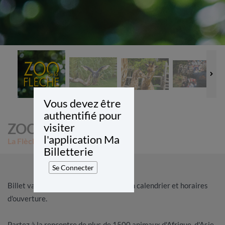
Vous devez être
authentifié pour
ZOO DE LA FLECHE
visiter
l'application Ma
La Flèche
Billetterie
Se Connecter
Billet valable jusqu'au 31/12/26, selon calendrier et horaires
d'ouverture.
Partez à la rencontre de plus de 1500 animaux d'Afrique, d'Asie,