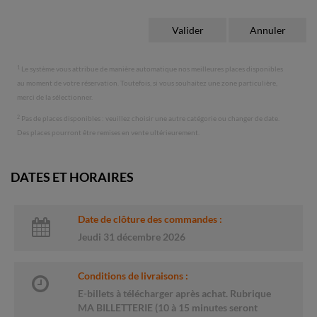
1
Le système vous attribue de manière automatique nos meilleures places disponibles
au moment de votre réservation. Toutefois, si vous souhaitez une zone particulière,
merci de la sélectionner.
2
Pas de places disponibles : veuillez choisir une autre catégorie ou changer de date.
Des places pourront être remises en vente ultérieurement.
DATES ET HORAIRES
Date de clôture des commandes :
Jeudi 31 décembre 2026
Conditions de livraisons :
E-billets à télécharger après achat. Rubrique
MA BILLETTERIE (10 à 15 minutes seront