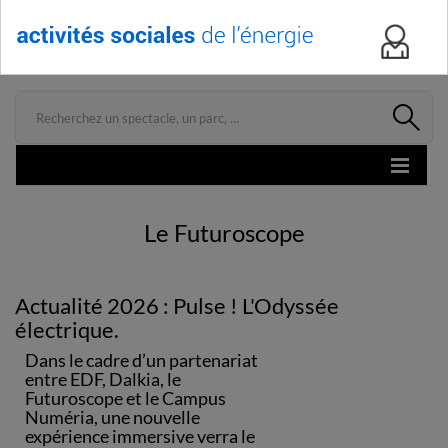
Menu
Le Futuroscope
Actualité 2026 : Pulse ! L'Odyssée
électrique.
Dans le cadre d’un partenariat
entre EDF, Dalkia, le
Futuroscope et le Campus
Numéria,
une nouvelle
expérience immersive verra le