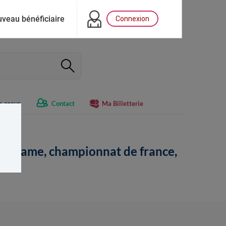
veau bénéficiaire
Connexion
e coeur
Contact
Ma Billetterie
Star Game, championnat de france,