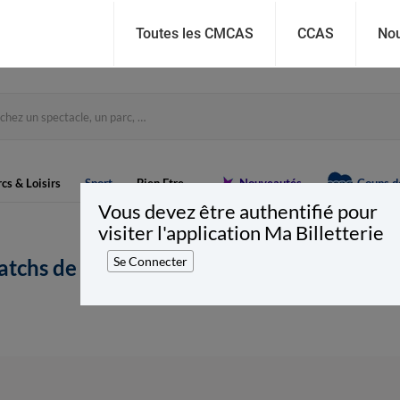
Toutes les CMCAS
CCAS
Nou
cs & Loisirs
Sport
Bien Etre
Nouveautés
Coups d
Vous devez être authentifié pour
visiter l'application Ma Billetterie
Se Connecter
atchs de basket ( l'équipe de France, All 