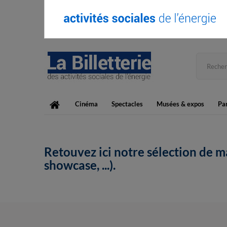
Cinéma
Spectacles
Musées & expos
Par
Retouvez ici notre sélection de m
showcase, ...).