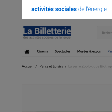
Cinéma
Spectacles
Musées & expos
Par
Accueil
Parcs et Loisirs
La Serre Zoologique Biotropi