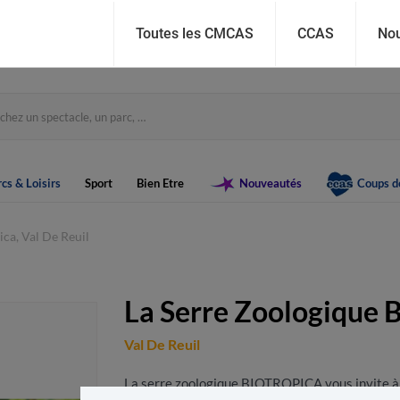
Toutes les CMCAS
CCAS
Nou
cs & Loisirs
Sport
Bien Etre
Nouveautés
Coups d
ca, Val De Reuil
La Serre Zoologique B
Val De Reuil
La serre zoologique BIOTROPICA vous invite à 