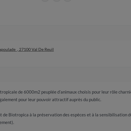
apoulade , 27100 Val De Reuil
re tropicale de 6000m2 peuplée d’animaux choisis pour leur rôle charn
galement pour leur pouvoir attractif auprès du public.
 de Biotropica à la préservation des espèces et à la sensibilisation d
sement).