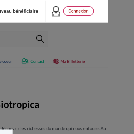
veau bénéficiaire
Connexion
e coeur
Contact
Ma Billetterie
iotropica
découvrir les richesses du monde qui nous entoure. Au