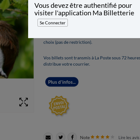
cours d’une visite qui vous plongera au cœur de
Vous devez être authentifié pour
d'environ 6000m2, vous vivrez une expérience 
visiter l'application Ma Billetterie
d’animaux toujours plus surprenants.
Se Connecter
Après achat, vous avez 3 mois pour utiliser vos bille
choix (pas de restriction).
Vos billets sont transmis à La Poste sous 72 heures
distribue votre courrier.
Plus d'infos...
Note
Lire les avis