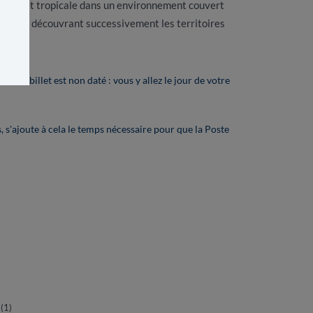
 la forêt tropicale dans un environnement couvert
unique découvrant successivement les territoires
ts. Le billet est non daté : vous y allez le jour de votre
, s'ajoute à cela le temps nécessaire pour que la Poste
 (
1
)