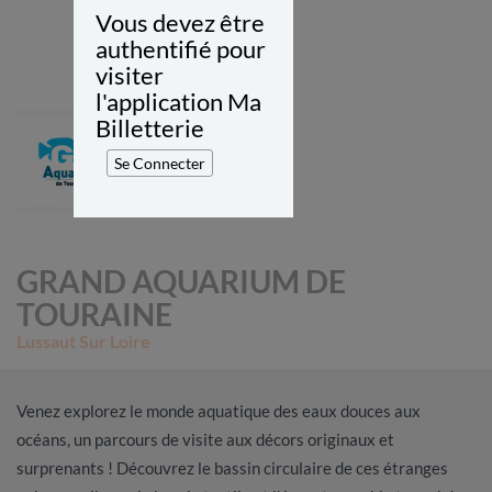
Vous devez être
authentifié pour
visiter
l'application Ma
Billetterie
Se Connecter
GRAND AQUARIUM DE
TOURAINE
Lussaut Sur Loire
Venez explorez le monde aquatique des eaux douces aux
océans, un parcours de visite aux décors originaux et
surprenants ! Découvrez le bassin circulaire de ces étranges