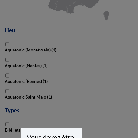
Lieu
Aquatonic (Montévrain)
(1)
Aquatonic (Nantes)
(1)
Aquatonic (Rennes)
(1)
Aquatonic Saint Malo
(1)
Types
E-billets
(4)
Vous devez être