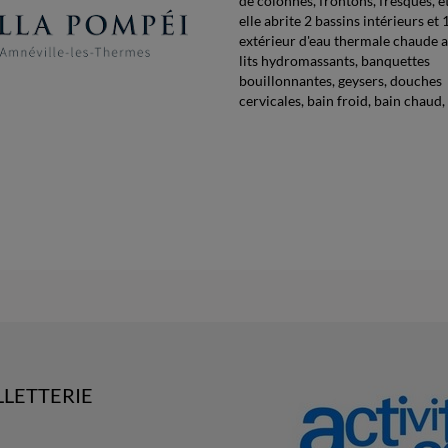
de colonnes, frontons, fresques, et
elle abrite 2 bassins intérieurs et 
extérieur d'eau thermale chaude av
lits hydromassants, banquettes
bouillonnantes, geysers, douches
cervicales, bain froid, bain chaud, r
LLETTERIE