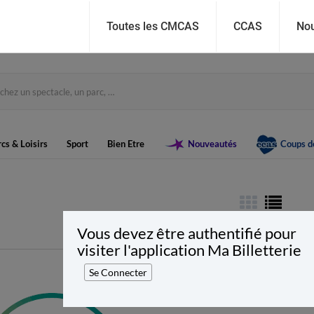
Toutes les CMCAS
CCAS
Nou
cs & Loisirs
Sport
Bien Etre
Nouveautés
Coups d
Vous devez être authentifié pour
visiter l'application Ma Billetterie
Se Connecter
Thermapolis la cité de l'eau
Amnéville