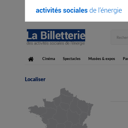
Cinéma
Spectacles
Musées & expos
Par
Localiser