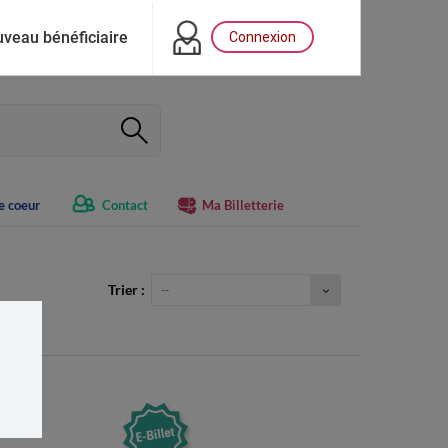
veau bénéficiaire
Connexion
e coeur
Contact
Ma Billetterie
Trier :
--