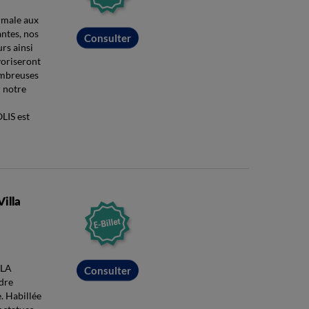
ermale aux
ntes, nos
Consulter
rs ainsi
voriseront
ombreuses
r notre
LIS est
Villa
LLA
Consulter
dre
. Habillée