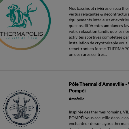
Nos bassins et rivières en eau th
vertus relaxantes & décontractura
équipements intérieurs et extérieu
que nos différentes ambiances fa
votre relaxation tandis que les n
activités sportives complétées pa
installation de cryothérapie vous
remettront en forme. THERMAPO
un des rares centres...
Pôle Thermal d'Amneville - 
Pompéi
Amnéville
Inspirée des thermes romains, VI
POMPÉI vous accueille dans le ca
enchanteur de son agora thermale