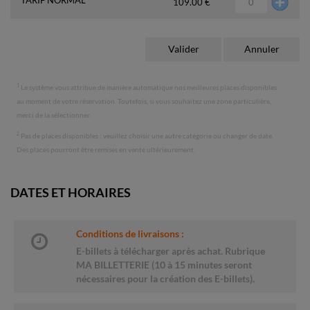
109.00 €
1
Le système vous attribue de manière automatique nos meilleures places disponibles
au moment de votre réservation. Toutefois, si vous souhaitez une zone particulière,
merci de la sélectionner.
2
Pas de places disponibles : veuillez choisir une autre catégorie ou changer de date.
Des places pourront être remises en vente ultérieurement.
DATES ET HORAIRES
Conditions de livraisons :
E-billets à télécharger après achat. Rubrique
MA BILLETTERIE (10 à 15 minutes seront
nécessaires pour la création des E-billets).