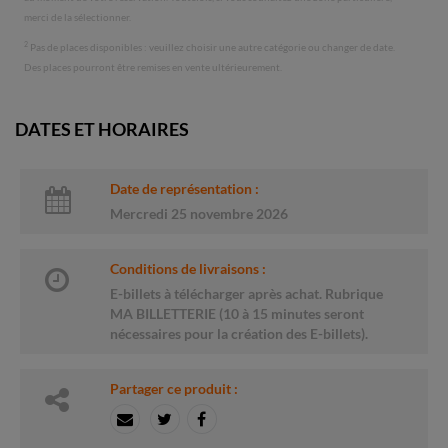
merci de la sélectionner.
2
Pas de places disponibles : veuillez choisir une autre catégorie ou changer de date.
Des places pourront être remises en vente ultérieurement.
DATES ET HORAIRES
Date de représentation :
Mercredi 25 novembre 2026
Conditions de livraisons :
E-billets à télécharger après achat. Rubrique
MA BILLETTERIE (10 à 15 minutes seront
nécessaires pour la création des E-billets).
Partager ce produit :