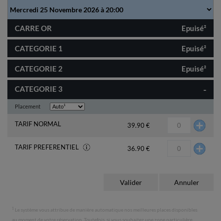
CARRE OR
Epuisé²
CATEGORIE 1
Epuisé²
CATEGORIE 2
Epuisé²
-
CATEGORIE 3
Placement
TARIF NORMAL
39.90 €
TARIF PREFERENTIEL
36.90 €
1
Le système vous attribue de manière automatique nos meilleures places disponibles
au moment de votre réservation. Toutefois, si vous souhaitez une zone particulière,